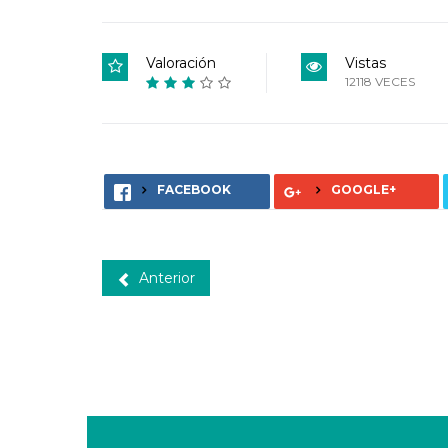
Valoración
Vistas
12118 VECES
FACEBOOK
GOOGLE+
Anterior