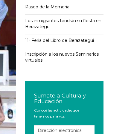
Paseo de la Memoria
Los inmigrantes tendrán su fiesta en
Berazategui
11º Feria del Libro de Berazategui
Inscripción a los nuevos Seminarios
virtuales
Sumate a Cultura y
Educación
Conocé las actividades que
tenemos para vos