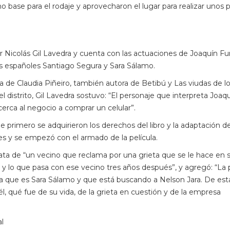
o base para el rodaje y aprovecharon el lugar para realizar unos 
or Nicolás Gil Lavedra y cuenta con las actuaciones de Joaquín Furr
os españoles Santiago Segura y Sara Sálamo.
a de Claudia Piñeiro, también autora de Betibú y Las viudas de l
l distrito, Gil Lavedra sostuvo: “El personaje que interpreta Joaq
cerca al negocio a comprar un celular”.
rimero se adquirieron los derechos del libro y la adaptación de
es y se empezó con el armado de la película.
 trata de “un vecino que reclama por una grieta que se le hace en 
y lo que pasa con ese vecino tres años después”, y agregó: “La p
la que es Sara Sálamo y que está buscando a Nelson Jara. De est
qué fue de su vida, de la grieta en cuestión y de la empresa
al