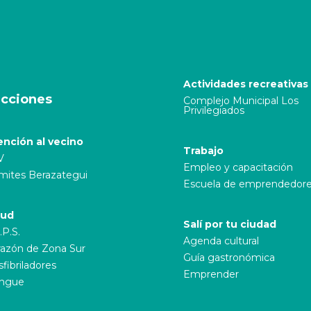
Actividades recreativas
cciones
Complejo Municipal Los
Privilegiados
ención al vecino
Trabajo
V
Empleo y capacitación
mites Berazategui
Escuela de emprendedor
lud
Salí por tu ciudad
.P.S.
Agenda cultural
azón de Zona Sur
Guía gastronómica
fibriladores
Emprender
ngue