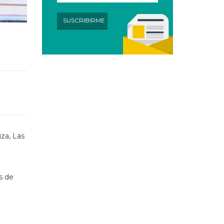
za, Las
s de