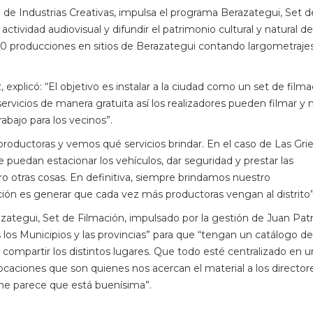
a de Industrias Creativas, impulsa el programa Berazategui, Set d
ctividad audiovisual y difundir el patrimonio cultural y natural de
0 producciones en sitios de Berazategui contando largometrajes,
 explicó: “El objetivo es instalar a la ciudad como un set de filma
rvicios de manera gratuita así los realizadores pueden filmar y 
bajo para los vecinos”.
productoras y vemos qué servicios brindar. En el caso de Las Gri
 puedan estacionar los vehículos, dar seguridad y prestar las
ro otras cosas. En definitiva, siempre brindamos nuestro
ón es generar que cada vez más productoras vengan al distrito”
azategui, Set de Filmación, impulsado por la gestión de Juan Patr
s los Municipios y las provincias” para que “tengan un catálogo de
compartir los distintos lugares. Que todo esté centralizado en u
locaciones que son quienes nos acercan el material a los directo
 me parece que está buenísima”.