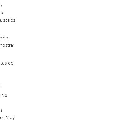
e
 la
 series,
ción.
mostrar
etas de
.
icio
n
res. Muy