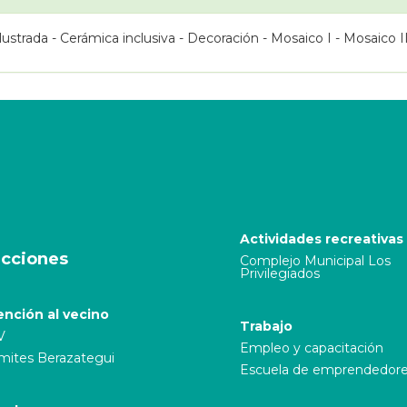
ustrada - Cerámica inclusiva - Decoración - Mosaico I - Mosaico II
Actividades recreativas
cciones
Complejo Municipal Los
Privilegiados
ención al vecino
Trabajo
V
Empleo y capacitación
mites Berazategui
Escuela de emprendedor