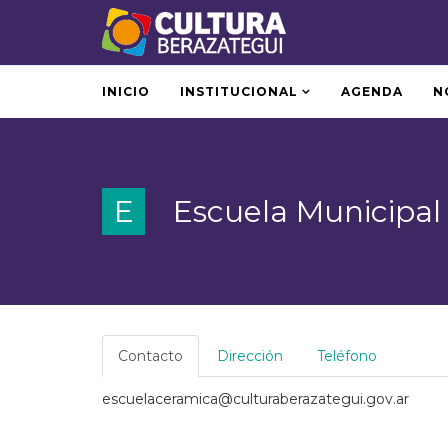
INICIO
INSTITUCIONAL
AGENDA
N
E
Escuela Municipal
Contacto
Dirección
Teléfono
escuelaceramica@culturaberazategui.gov.ar