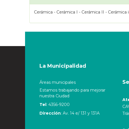
Cerámica - Cerámica I - Cerámica II - Cerámica il
La Municipalidad
Se
Áreas municipales
Estamos trabajando para mejorar
nuestra Ciudad
At
Tel
: 4356-9200
CA
Dirección
: Av. 14 e/ 131 y 131A
Trá