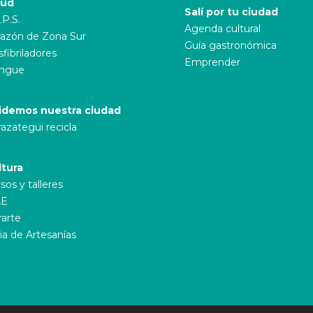
lud
Salí por tu ciudad
.P.S.
Agenda cultural
azón de Zona Sur
Guía gastronómica
fibriladores
Emprender
ngue
idemos nuestra ciudad
azategui recicla
ltura
sos y talleres
E
rarte
ia de Artesanías