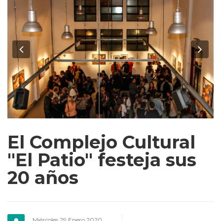
Previous
Ne
El Complejo Cultural
"El Patio" festeja sus
20 años
Miércoles 29 Enero 2020