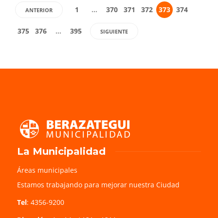
1
…
370
371
372
373
374
ANTERIOR
375
376
…
395
SIGUIENTE
La Municipalidad
Áreas municipales
Estamos trabajando para mejorar nuestra Ciudad
Tel
: 4356-9200