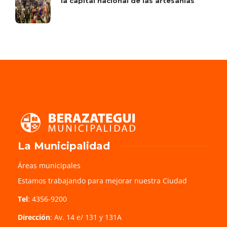
la capital nacional de las artesanías
La Municipalidad
Áreas municipales
Estamos trabajando para mejorar nuestra Ciudad
Tel
: 4356-9200
Dirección
: Av. 14 e/ 131 y 131A