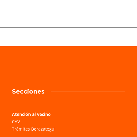
Secciones
Atención al vecino
CAV
Trámites Berazategui