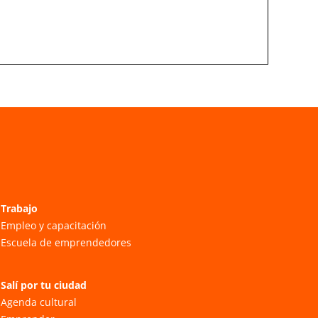
Trabajo
Empleo y capacitación
Escuela de emprendedores
Salí por tu ciudad
Agenda cultural