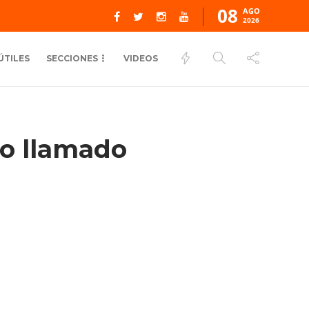
08
AGO
2026
ÚTILES
SECCIONES
VIDEOS
do llamado