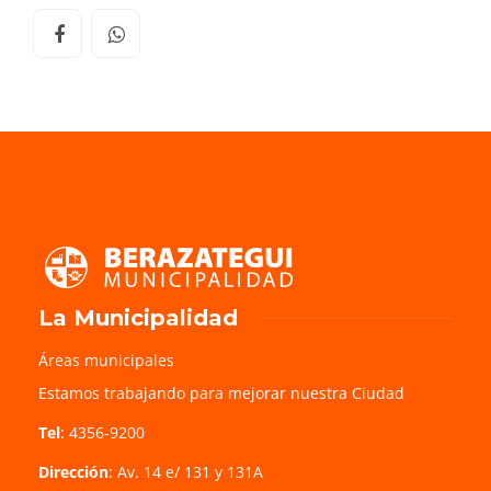
La Municipalidad
Áreas municipales
Estamos trabajando para mejorar nuestra Ciudad
Tel
: 4356-9200
Dirección
: Av. 14 e/ 131 y 131A