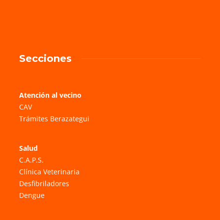
Secciones
Atención al vecino
CAV
Trámites Berazategui
Salud
C.A.P.S.
Clínica Veterinaria
Desfibriladores
Dengue