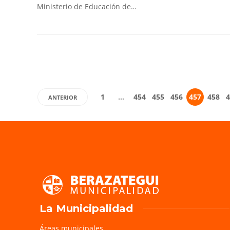
Ministerio de Educación de…
1
…
454
455
456
457
458
4
ANTERIOR
La Municipalidad
Áreas municipales