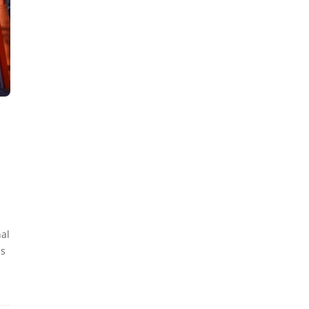
nal
as