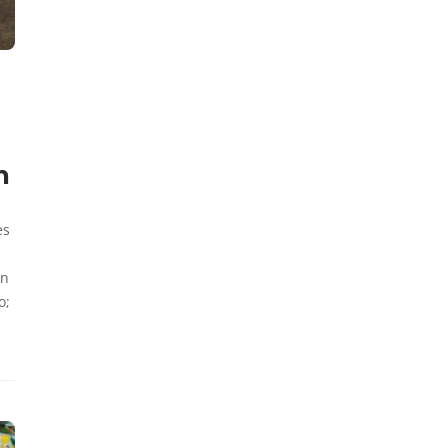
n
es
on
o;