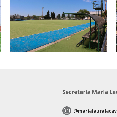
Secretaria María L
@marialauralacava