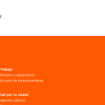
l
Trabajo
Empleo y capacitación
Escuela de emprendedores
Salí por tu ciudad
Agenda cultural