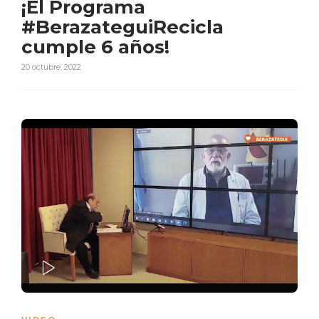
¡El Programa
#BerazateguiRecicla
cumple 6 años!
20 octubre, 2022
PLAY