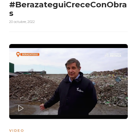
#BerazateguiCreceConObra
s
20 octubre, 2022
PLAY
VIDEO