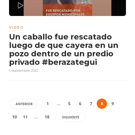
PLAY
VIDEO
Un caballo fue rescatado
luego de que cayera en un
pozo dentro de un predio
privado #berazategui
5 septiembre, 2022
1
…
5
6
7
8
9
ANTERIOR
10
11
…
18
SIGUIENTE