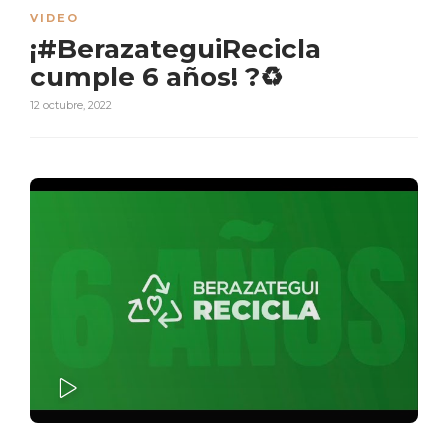
VIDEO
¡#BerazateguiRecicla
cumple 6 años! ?♻
12 octubre, 2022
PLAY