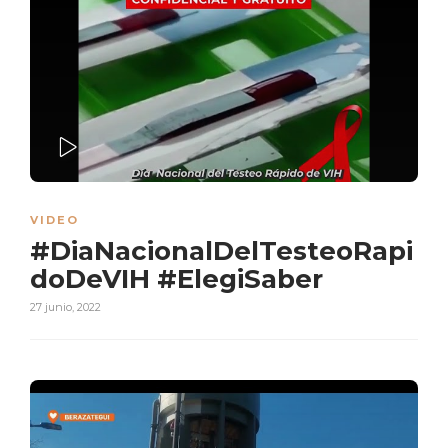
PLAY
VIDEO
#DiaNacionalDelTesteoRapi
doDeVIH #ElegiSaber
27 junio, 2022