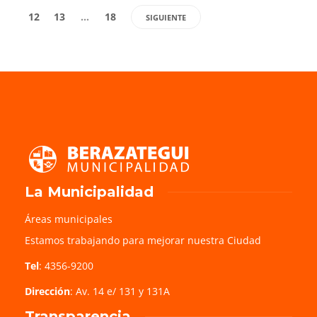
12
13
…
18
SIGUIENTE
La Municipalidad
Áreas municipales
Estamos trabajando para mejorar nuestra Ciudad
Tel
: 4356-9200
Dirección
: Av. 14 e/ 131 y 131A
Transparencia