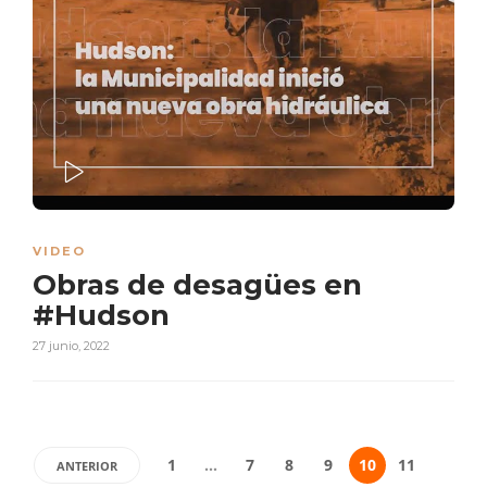
PLAY
VIDEO
Obras de desagües en
#Hudson
27 junio, 2022
1
…
7
8
9
10
11
ANTERIOR