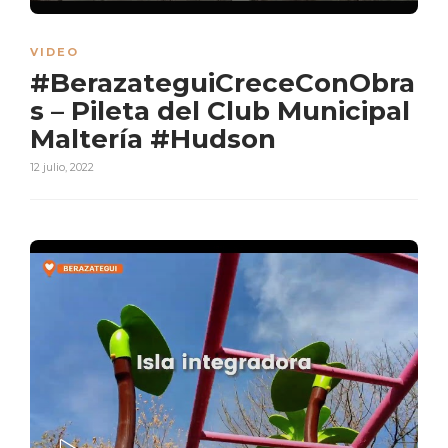
PLAY
VIDEO
#BerazateguiCreceConObra
s – Pileta del Club Municipal
Maltería #Hudson
12 julio, 2022