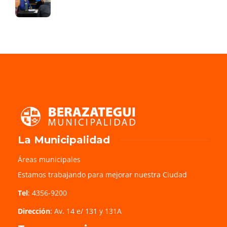
La Municipalidad
Áreas municipales
Estamos trabajando para mejorar nuestra Ciudad
Tel
: 4356-9200
Dirección
: Av. 14 e/ 131 y 131A