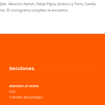
ber, Mauricio Kartun, Felipe Pigna, Jimena La Torre, Canela,
otros. El cronograma completo se encuentra
Secciones
Atención al vecino
CAV
Trámites Berazategui