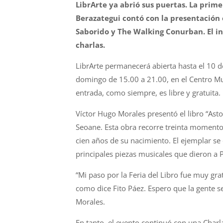
LibrArte ya abrió sus puertas. La prime
Berazategui contó con la presentación 
Saborido y The Walking Conurban. El in
charlas.
LibrArte permanecerá abierta hasta el 10 d
domingo de 15.00 a 21.00, en el Centro Mun
entrada, como siempre, es libre y gratuita.
Víctor Hugo Morales presentó el libro “Asto
Seoane. Esta obra recorre treinta momento
cien años de su nacimiento. El ejemplar se
principales piezas musicales que dieron a
“Mi paso por la Feria del Libro fue muy grat
como dice Fito Páez. Espero que la gente s
Morales.
En tanto, el evento continuó con una Char