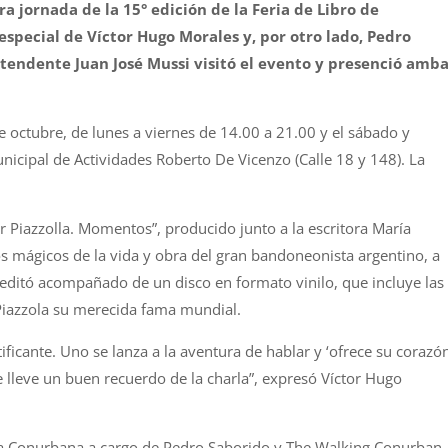
ra jornada de la 15° edición de la Feria de Libro de
especial de Víctor Hugo Morales y, por otro lado, Pedro
tendente Juan José Mussi visitó el evento y presenció amb
e octubre, de lunes a viernes de 14.00 a 21.00 y el sábado y
icipal de Actividades Roberto De Vicenzo (Calle 18 y 148). La
r Piazzolla. Momentos”, producido junto a la escritora María
s mágicos de la vida y obra del gran bandoneonista argentino, a
 editó acompañado de un disco en formato vinilo, que incluye las
 Piazzola su merecida fama mundial.
ificante. Uno se lanza a la aventura de hablar y ‘ofrece su corazón
e lleve un buen recuerdo de la charla”, expresó Víctor Hugo
la Conurbana a cargo de Pedro Saborido y The Walking Conurban,