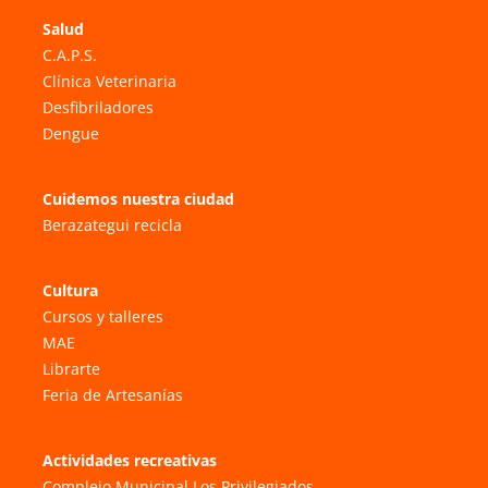
Salud
C.A.P.S.
Clínica Veterinaria
Desfibriladores
Dengue
Cuidemos nuestra ciudad
Berazategui recicla
Cultura
Cursos y talleres
MAE
Librarte
Feria de Artesanías
Actividades recreativas
Complejo Municipal Los Privilegiados