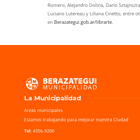
Romero, Alejandro Dolina, Darío Sztajnszraj
Luciano Lutereau y Liliana Cinetto, entre 
en
Berazategui.gob.ar/librarte
.
La Municipalidad
Áreas municipales
Estamos trabajando para mejorar nuestra Ciudad
Tel
: 4356-9200