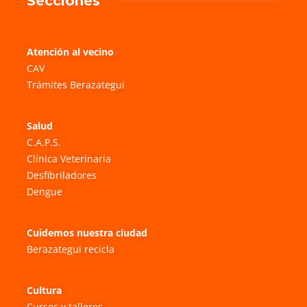
Secciones
Atención al vecino
CAV
Trámites Berazategui
Salud
C.A.P.S.
Clínica Veterinaria
Desfibriladores
Dengue
Cuidemos nuestra ciudad
Berazategui recicla
Cultura
Cursos y talleres