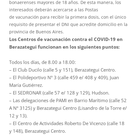
bonaerenses
mayores
de 18
años
. De esta manera, los
interesados deberán acercarse a las Postas
de
vacunación
para
recibir la primera dosis, con el único
requisito de presentar el DNI que acredite domicilio en la
provincia de Buenos Aires.
Los Centros de
vacunación
contra el COVID-19 en
Berazategui funcionan en los siguientes puntos:
Todos los días, de 8.00 a 18.00:
– El Club Ducilo (calle 5 y 151), Berazategui Centro.
– El Polideportivo N° 3 (calle 459 e/ 408 y 409), Juan
María Gutiérrez.
– El SEDRONAR (calle 57 e/ 128 y 129), Hudson.
– Las delegaciones de PAMI en Barrio Marítimo (calle 52
A N° 3125) y Berazategui Centro (Lisandro de la Torre e/
12 y 13).
– El Centro de Actividades Roberto De Vicenzo (calle 18
y 148), Berazategui Centro.