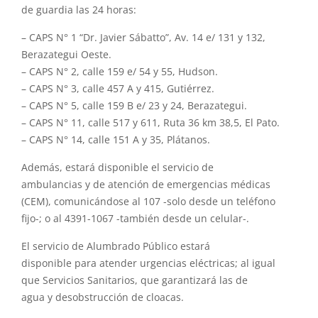
de
guardia
las 24 horas:
– CAPS N° 1 “Dr. Javier Sábatto”, Av. 14 e/ 131
y
132,
Berazategui Oeste.
– CAPS N° 2, calle 159 e/ 54
y
55, Hudson.
– CAPS N° 3, calle 457 A
y
415, Gutiérrez.
– CAPS N° 5, calle 159 B e/ 23
y
24, Berazategui.
– CAPS N°
11
, calle 517
y
611, Ruta 36 km 38,5,
El
Pato.
– CAPS N° 14, calle 151 A
y
35, Plátanos.
Además, estará disponible
el
servicio de
ambulancias
y
de atención de emergencias médicas
(CEM), comunicándose al 107 -solo desde un teléfono
fijo-; o al 4391-1067 -también desde un celular-.
El
servicio de Alumbrado Público estará
disponible
para
atender urgencias
el
éctricas; al igual
que
Servicios
Sanitarios, que garantizará las de
agua
y
desobstrucción de cloacas.