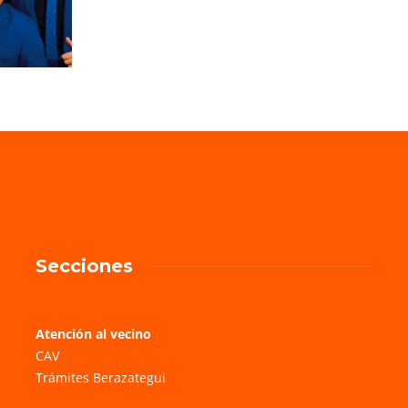
Secciones
Atención al vecino
CAV
Trámites Berazategui