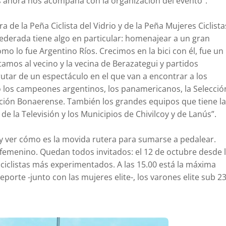
s ahora nos acompaña con la organización del evento”.
de la Peña Ciclista del Vidrio y de la Peña Mujeres Ciclista
federada tiene algo en particular: homenajear a un gran
mo lo fue Argentino Ríos. Crecimos en la bici con él, fue un
itamos al vecino y la vecina de Berazategui y partidos
utar de un espectáculo en el que van a encontrar a los
 los campeones argentinos, los panamericanos, la Selecció
lección Bonaerense. También los grandes equipos que tiene la
e la Televisión y los Municipios de Chivilcoy y de Lanús”.
r y ver cómo es la movida rutera para sumarse a pedalear.
femenino. Quedan todos invitados: el 12 de octubre desde 
iclistas más experimentados. A las 15.00 está la máxima
porte -junto con las mujeres elite-, los varones elite sub 2