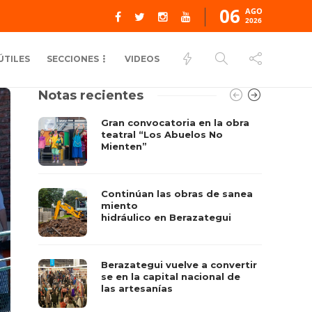
06
AGO
2026
ÚTILES
SECCIONES
VIDEOS
Notas recientes
Gran convocatoria en la obra
teatral “Los Abuelos No
Mienten”
Continúan las obras de sanea
miento
hidráulico en Berazategui
Berazategui vuelve a convertir
se en la capital nacional de
las artesanías