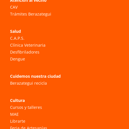
Atención al vecino
CAV
Trámites Berazategui
Salud
C.A.P.S.
Clínica Veterinaria
Desfibriladores
Dengue
Cuidemos nuestra ciudad
Berazategui recicla
Cultura
Cursos y talleres
MAE
Librarte
Feria de Artesanías