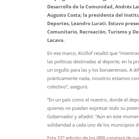
Desarrollo de la Comunidad, Andrés Lar
Augusto Costa; la presidenta del Institu
Deportes, Leandro Lurati. Estuvo presen
Comunitario, Recreación, Turismo y De
Lacava.
En ese marco, Kicillof resaltó que “mientra
las políticas destinadas al deporte, en la 
un orgullo para las y los bonaerenses. A di
prácticamente nada, nosotros estamos conv
colectivo”, aseguró.
“En un país como el nuestro, donde el depo
quienes no puedan expresar todo su potenc
Gobernador y añadió: “Aún en este momento
solidaridad a cada uno de los municipios de
Esta 33° edición de los JJBB constará de cu