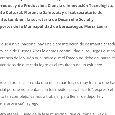
roque; y de Producción, Ciencia e Innovación Tecnológica,
to Cultural, Florencia Saintout; y el subsecretario de
te, también, la secretaria de Desarrollo Social y
portes de la Municipalidad de Berazategui, María Laura
s que a nivel nacional hay una clara intención de desmantelar tod
provincia de Buenos Aires le damos continuidad a los Juegos que s
ferencia de la visión que indica que el Estado no debe ocuparse d
encidos de que cada logro es el resultado de un esfuerzo
rte se practica en cada uno de los barrios, es muy injusto que ha
ial porque no cuentan con los medios para hacerlo”, expresó el
 tan complejo, vamos a trabajar para llenar de deporte y
 la provincia”, agregó.
atro etapas. Luego de la fase municipal, que culmina el 30 de