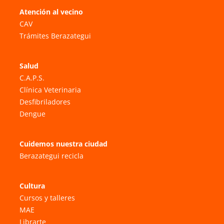
Atención al vecino
CAV
Trámites Berazategui
Salud
C.A.P.S.
Clínica Veterinaria
Desfibriladores
Dengue
Cuidemos nuestra ciudad
Berazategui recicla
Cultura
Cursos y talleres
MAE
Librarte