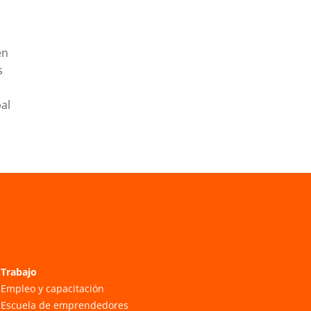
en
s
al
Trabajo
Empleo y capacitación
Escuela de emprendedores