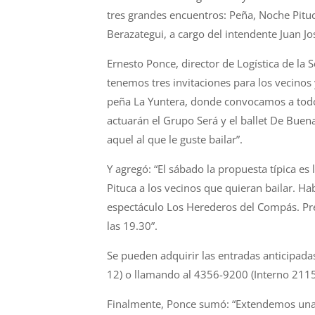
tres grandes encuentros: Peña, Noche Pituc
Berazategui, a cargo del intendente Juan Jo
Ernesto Ponce, director de Logística de la 
tenemos tres invitaciones para los vecinos y 
peña La Yuntera, donde convocamos a todo e
actuarán el Grupo Será y el ballet De Buena
aquel al que le guste bailar”.
Y agregó: “El sábado la propuesta típica es
Pituca a los vecinos que quieran bailar. H
espectáculo Los Herederos del Compás. Prev
las 19.30”.
Se pueden adquirir las entradas anticipada
12) o llamando al 4356-9200 (Interno 2115)
Finalmente, Ponce sumó: “Extendemos una in