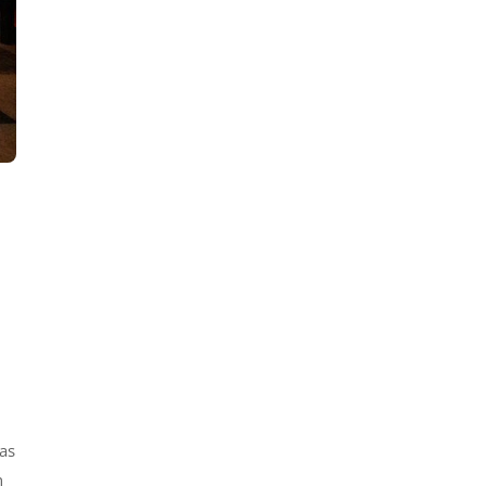
vas
n