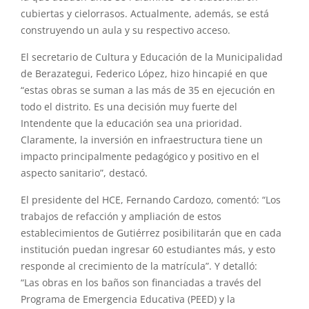
cubiertas
y
cielorrasos. Actualmente, además, se está
construyendo un aula
y
su respectivo acceso.
El secretario de Cultura
y
Educació
n
de la Municipalidad
de Berazategui, Federico López, hizo hincapié en que
“estas
obras
se suman a las más de 35 en ejecució
n
en
todo el distrito. Es una decisió
n
muy fuerte del
Intendente que la educació
n
sea una prioridad.
Claramente, la inversió
n
en infraestructura tiene un
impacto principalmente pedagógico
y
positivo en el
aspecto sanitario”, destacó.
El presidente del HCE, Fernando Cardozo, comentó: “Los
trabajos de refacció
n
y
ampliació
n
de estos
establecimientos de Gutiérrez posibilitará
n
que en cada
institució
n
puedan ingresar 60 estudiantes más,
y
esto
responde al crecimiento de la matrícula”.
Y
detalló:
“Las
obras
en los baños son financiadas a través del
Programa de Emergencia Educativa (PEED)
y
la