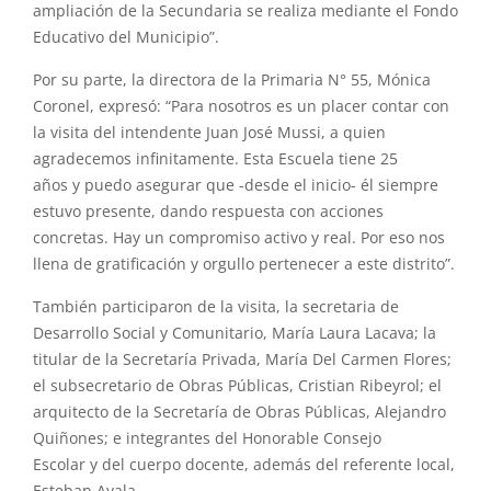
ampliació
n
de la
Secundaria
se realiza mediante el Fondo
Educativo del Municipio”.
Por su parte, la directora de la
Primaria
N
°
55
, Mónica
Coronel, expresó: “Para nosotros es un placer contar con
la visita del intendente Juan José
Mussi
, a quien
agradecemos infinitamente. Esta Escuela tiene 25
años
y
puedo asegurar que -desde el inicio- él siempre
estuvo presente, dando respuesta con acciones
concretas. Hay un compromiso activo
y
real. Por eso nos
llena de gratificació
n
y
orgullo pertenecer a este distrito”.
Tambié
n
participaron de la visita, la secretaria de
Desarrollo Social
y
Comunitario, María Laura Lacava; la
titular de la Secretaría Privada, María Del Carmen Flores;
el subsecretario de
Obras
Públicas, Cristian Ribeyrol; el
arquitecto de la Secretaría de
Obras
Públicas, Alejandro
Quiñones; e integrantes del Honorable Consejo
Escolar
y
del cuerpo docente, además del referente local,