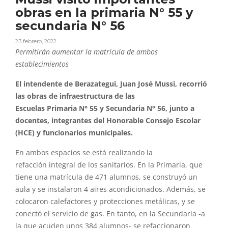
obras en la primaria N° 55 y
secundaria N° 56
23 febrero, 2022
Permitirá
n
aumentar la matrícula de ambos
establecimientos
El intendente de Berazategui, Juan José
Mussi
, recorrió
las
obras
de infraestructura de las
Escuelas
Primaria
N
°
55
y
Secundaria
N
°
56
, junto a
docentes, integrantes del Honorable Consejo Escolar
(HCE)
y
funcionarios municipales.
En ambos espacios se está realizando la
refacció
n
integral de los sanitarios. En la
Primaria
, que
tiene una matrícula de 471 alumnos, se construyó un
aula
y
se instalaron 4 aires acondicionados. Además, se
colocaron calefactores
y
protecciones metálicas,
y
se
conectó el servicio de gas. En tanto, en la
Secundaria
-a
la que acuden unos 384 alumnos- se refaccionaron