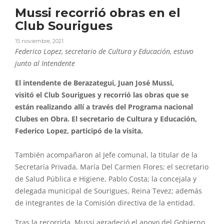
Mussi recorrió obras en el
Club Sourigues
15 noviembre, 2021
Federico Lopez, secretario de Cultura y Educación, estuvo
junto al Intendente
El
intendente de Berazategui, Juan José
Mussi
,
visitó
el
Club
Sourigues
y
recorrió
las
obras
que se
están realizando allí a través del Programa nacional
Clubes en Obra.
El
secretario de Cultura y Educación,
Federico Lopez, participó de la visita.
También acompañaron al Jefe comunal, la titular de la
Secretaría Privada, María Del Carmen Flores;
el
secretario
de Salud Pública e Higiene, Pablo Costa; la concejala y
delegada municipal de
Sourigues
, Reina Tevez; además
de integrantes de la Comisión directiva de la entidad.
Tras la recorrida,
Mussi
agradeció
el
apoyo del Gobierno