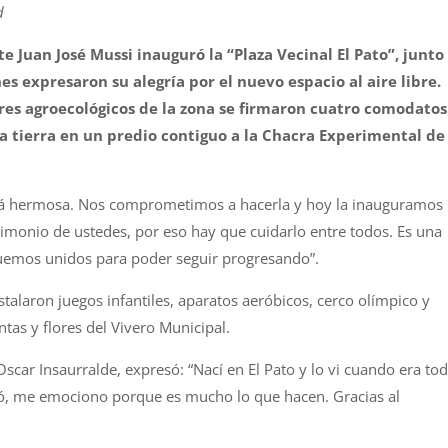
d
e Juan José Mussi inauguró la “Plaza Vecinal El Pato”, junto
es expresaron su alegría por el nuevo espacio al aire libre.
es agroecológicos de la zona se firmaron cuatro comodatos
la tierra en un predio contiguo a la Chacra Experimental de 
stá hermosa. Nos comprometimos a hacerla y hoy la inauguramos
imonio de ustedes, por eso hay que cuidarlo entre todos. Es una
inuemos unidos para poder seguir progresando”.
stalaron juegos infantiles, aparatos aeróbicos, cerco olímpico y
tas y flores del Vivero Municipal.
Oscar Insaurralde, expresó: “Nací en El Pato y lo vi cuando era to
ió, me emociono porque es mucho lo que hacen. Gracias al