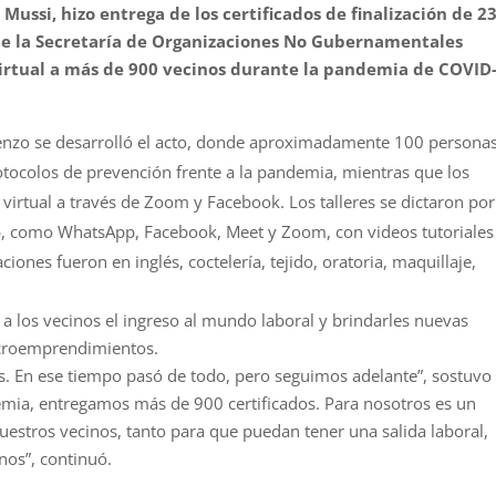
Mussi, hizo entrega de los certificados de finalización de 2
 que la Secretaría de Organizaciones No Gubernamentales
irtual a más de 900 vecinos durante la pandemia de COVID
cenzo se desarrolló el acto, donde aproximadamente 100 persona
otocolos de prevención frente a la pandemia, mientras que los
irtual a través de Zoom y Facebook. Los talleres se dictaron por
b, como WhatsApp, Facebook, Meet y Zoom, con videos tutoriales
iones fueron en inglés, coctelería, tejido, oratoria, maquillaje,
r a los vecinos el ingreso al mundo laboral y brindarles nuevas
icroemprendimientos.
. En ese tiempo pasó de todo, pero seguimos adelante”, sostuvo
mia, entregamos más de 900 certificados. Para nosotros es un
nuestros vecinos, tanto para que puedan tener una salida laboral,
os”, continuó.