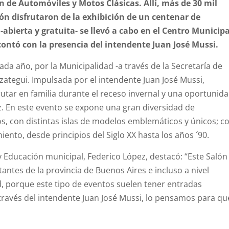
n de Automóviles y Motos Clásicas. Allí, más de 30 mil
gión disfrutaron de la exhibición de un centenar de
bierta y gratuita- se llevó a cabo en el Centro Municipa
contó con la presencia del intendente Juan José Mussi.
da año, por la Municipalidad -a través de la Secretaría de
zategui. Impulsada por el intendente Juan José Mussi,
rutar en familia durante el receso invernal y una oportunid
iz. En este evento se expone una gran diversidad de
os, con distintas islas de modelos emblemáticos y únicos; c
nto, desde principios del Siglo XX hasta los años ´90.
y Educación municipal, Federico López, destacó: “Este Salón
ntes de la provincia de Buenos Aires e incluso a nivel
, porque este tipo de eventos suelen tener entradas
través del intendente Juan José Mussi, lo pensamos para qu