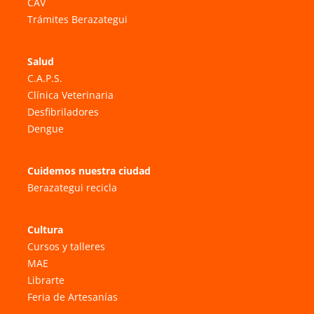
CAV
Trámites Berazategui
Salud
C.A.P.S.
Clínica Veterinaria
Desfibriladores
Dengue
Cuidemos nuestra ciudad
Berazategui recicla
Cultura
Cursos y talleres
MAE
Librarte
Feria de Artesanías