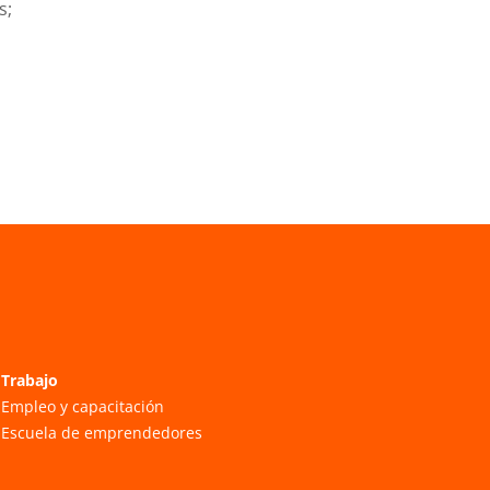
s;
,
Trabajo
Empleo y capacitación
Escuela de emprendedores