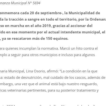
denanza Municipal N° 5694
e conmemora cada 20 de septiembre-, la Municipalidad de
 la tracción a sangre en todo el territorio, por la Ordenan
uso en marcha en el año 2019, gracias al accionar del
ido en ese momento por el actual intendente municipal, el
d, ya se rescataron más de 150 equinos.
ra quienes incumplan la normativa. Marcó un hito contra el
plo a seguir para otros municipios e incluso para algunos
rinaria Municipal, Lina Osorio, afirmó: “La condición en la que
ma: estado de desnutrición, mal cuidado de los cascos, además de
in embargo, una vez que el animal está bajo nuestro resguardo,
icas veterinarias pertinentes, para su posterior tratamiento y