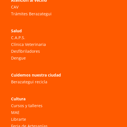
Atención al vecino
CAV
Trámites Berazategui
Salud
C.A.P.S.
Clínica Veterinaria
Desfibriladores
Dengue
Cuidemos nuestra ciudad
Berazategui recicla
Cultura
Cursos y talleres
MAE
Librarte
Feria de Artesanías