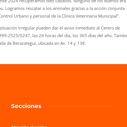
este 2024 recuperamos diez caballos. Ninguno de los dueños era
s. Logramos rescatar a los animales gracias a la acción conjunta
 Control Urbano y personal de la Clínica Veterinaria Municipal”.
situación irregular pueden dar el aviso inmediato al Centro de
99-2525/0247, las 24 horas del día, los 365 días del año. Tambi
zada de Berazategui, ubicada en Av. 14 y 138.
Secciones