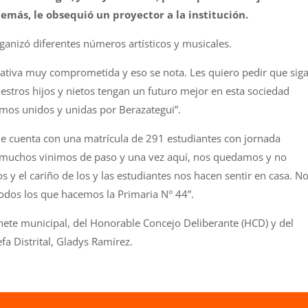
emás, le obsequió un proyector a la institución.
rganizó diferentes números artísticos y musicales.
cativa muy comprometida y eso se nota. Les quiero pedir que sig
estros hijos y nietos tengan un futuro mejor en esta sociedad
gamos unidos y unidas por Berazategui”.
-que cuenta con una matrícula de 291 estudiantes con jornada
vez muchos vinimos de paso y una vez aquí, nos quedamos y no
 y el cariño de los y las estudiantes nos hacen sentir en casa. N
odos los que hacemos la Primaria N° 44”.
nete municipal, del Honorable Concejo Deliberante (HCD) y del
fa Distrital, Gladys Ramírez.