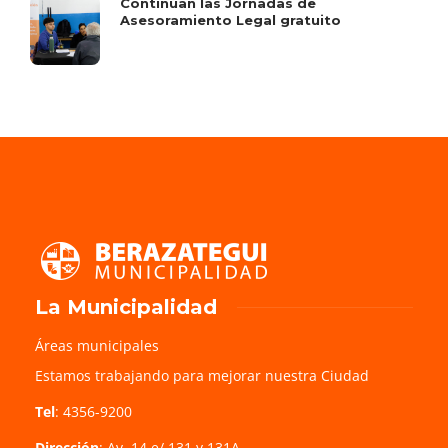
Continúan las Jornadas de
Asesoramiento Legal gratuito
La Municipalidad
Áreas municipales
Estamos trabajando para mejorar nuestra Ciudad
Tel
: 4356-9200
Dirección
: Av. 14 e/ 131 y 131A