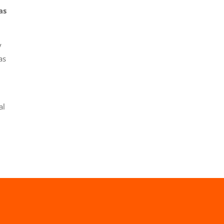
as
y
as
al