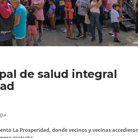
al de salud integral
dad
gui
mento La Prosperidad, donde vecinos y vecinas accediero
anera gratuita.