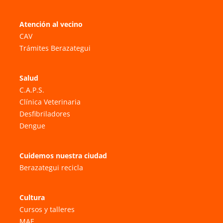
Atención al vecino
CAV
Trámites Berazategui
Salud
C.A.P.S.
Clínica Veterinaria
Desfibriladores
Dengue
Cuidemos nuestra ciudad
Berazategui recicla
Cultura
Cursos y talleres
MAE