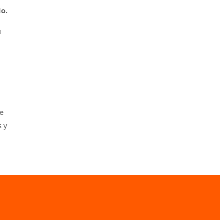
o.
u
de
s y