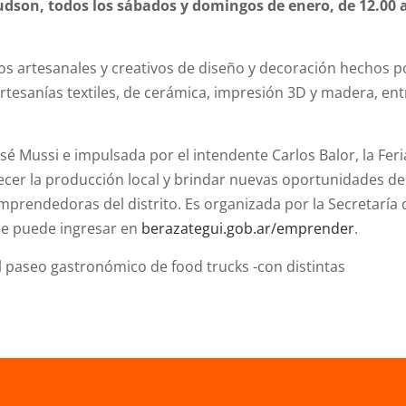
Hudson,
todos
los sábados y domingos de enero, de 12.00 
ctos artesanales y creativos de diseño y decoración hechos p
rtesanías textiles, de cerámica, impresión 3D y madera, ent
osé Mussi e impulsada por el intendente Carlos Balor, la Feri
ecer la producción local y brindar nuevas oportunidades de
prendedoras del distrito. Es organizada por la Secretaría 
se puede ingresar en
berazategui.gob.ar/emprender
.
 paseo gastronómico de food trucks -con distintas