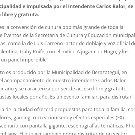
ipalidad e impulsada por el intendente Carlos Balor, se
 libre y gratuita.
; es la convención de cultura pop más grande de toda la
 de Eventos de la Secretaría de Cultura y Educación municipal
as, como la de Luis Carreño -actor de doblaje y voz oficial d
alentina; Gaby Roife, con el mítico A jugar con Hugo; y los
 un panel imperdible”.
to es producido por la Municipalidad de Berazategui, en
 el acompañamiento de nuestro intendente Carlos Balor.
 año y se caracteriza por ser de acceso libre y gratuito.
stas locales por año. Es un evento familiar, para disfrutar”.
aria de la ciudad ofrecerá propuestas para toda la familia, co
ores, gaming, recreacionismo y efectos especiales (FX).
cenario con pantalla gigante, escenografías temáticas, Pho
dising. El público también podrá disfrutar de un sector