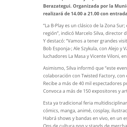
Berazategui. Organizada por la Munic
realizará de 14.00 a 21.00 con entrada
“La B-Play es un clásico de la Zona Sur
región”, indicó Marcelo Silva, director
Y destacó: “Vamos a tener grandes visit
Bob Esponja-; Ale Szykula, con Alejo y V
luchadores La Masa y Vicente Viloni, en
Asimismo, Silva informó que “este even
colaboración con Twisted Factory, con
Recibe a más de 40 mil espectadores por
Convoca a más de 150 expositores y arti
Esta ya tradicional feria multidisciplin
cómics, manga, animé, cosplay, ilustrad
Habrá shows y bandas en vivo, en un es
Ops de cultura pop y stands de merchan