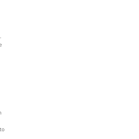
.
e
n
to