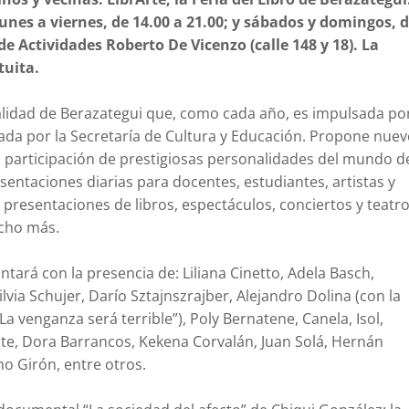
lunes a viernes, de 14.00 a 21.00; y sábados y domingos, 
de Actividades Roberto De Vicenzo (calle 148 y 18). La
atuita.
ipalidad de Berazategui que, como cada año, es impulsada po
zada por la Secretaría de Cultura y Educación. Propone nuev
a participación de prestigiosas personalidades del mundo d
esentaciones diarias para docentes, estudiantes, artistas y
presentaciones de libros, espectáculos, conciertos y teatro
ucho más.
ontará con la presencia de: Liliana Cinetto, Adela Basch,
via Schujer, Darío Sztajnszrajber, Alejandro Dolina (con la
La venganza será terrible”)
,
Poly Bernatene, Canela, Isol,
ute, Dora Barrancos, Kekena Corvalán, Juan Solá, Hernán
ho Girón, entre otros.