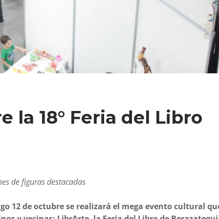
 la 18° Feria del Libro
nes de figuras destacadas
go 12 de octubre se realizará el mega evento cultural qu
nos y vecinas: LibrArte, la Feria del Libro de Berazategui