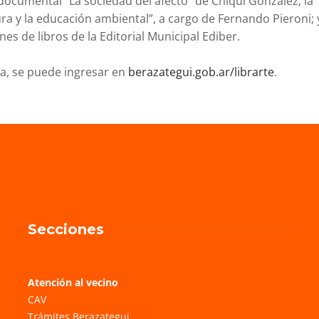
documental “La sociedad del afecto” de Chiqui González; la
tura y la educación ambiental”, a cargo de Fernando Pieroni; 
es de libros de la Editorial Municipal Ediber.
a, se puede ingresar en
berazategui.gob.ar/librarte
.
Secciones
Atención al vecino
CAV
Trámites Berazategui