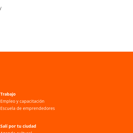
y
Trabajo
Empleo y capacitación
Escuela de emprendedores
Salí por tu ciudad