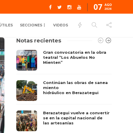
07
AGO
2026
ÚTILES
SECCIONES
VIDEOS
Notas recientes
Gran convocatoria en la obra
teatral “Los Abuelos No
Mienten”
Continúan las obras de sanea
miento
hidráulico en Berazategui
Berazategui vuelve a convertir
se en la capital nacional de
las artesanías