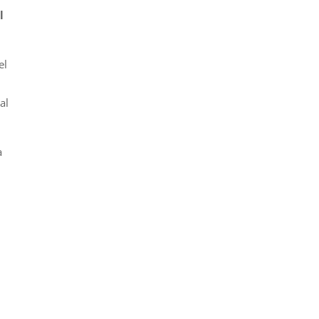
l
el
al
a