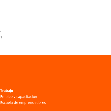
,
1.
Trabajo
Empleo y capacitación
Escuela de emprendedores