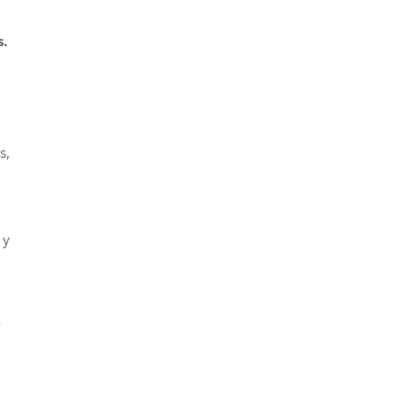
s.
s,
 y
y