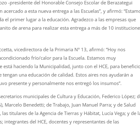
dozo -presidente del Honorable Consejo Escolar de Berazategui
an acercado a esta nueva entrega a las Escuelas”, y afirmó: “Estam
a el primer lugar a la educación. Agradezco a las empresas que
ito de arena para realizar esta entrega a más de 10 institucione
cetta, vicedirectora de la Primaria N° 13, afirmó: “Hoy nos
acondicionado frío/calor para la Escuela. Estamos muy
está haciendo la Municipalidad, junto con el HCE, para benefici
ue tengan una educación de calidad. Estos aires nos ayudarán a
estuvo presente y personalmente nos entregó los insumos”.
secretarios municipales de Cultura y Educación, Federico López; 
 Marcelo Benedetti; de Trabajo, Juan Manuel Parra; y de Salud
las titulares de la Agencia de Tierras y Hábitat, Lucía Vega; y de l
s; integrantes del HCE, docentes y representantes de las