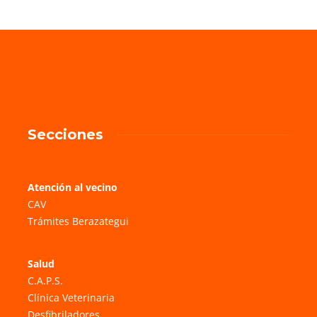
Secciones
Atención al vecino
CAV
Trámites Berazategui
Salud
C.A.P.S.
Clínica Veterinaria
Desfibriladores