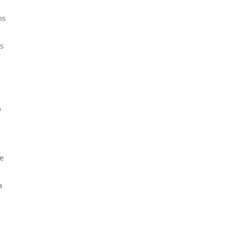
os
s
o
de
a