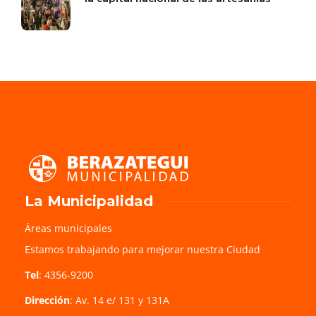
La Municipalidad
Áreas municipales
Estamos trabajando para mejorar nuestra Ciudad
Tel
: 4356-9200
Dirección
: Av. 14 e/ 131 y 131A