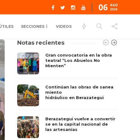
06
AGO
2026
ÚTILES
SECCIONES
VIDEOS
Notas recientes
Gran convocatoria en la obra
teatral “Los Abuelos No
Mienten”
Continúan las obras de sanea
miento
hidráulico en Berazategui
Berazategui vuelve a convertir
se en la capital nacional de
las artesanías