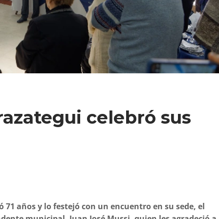
razategui celebró sus
 71 años y lo festejó con un encuentro en su sede, el
endente municipal, Juan José Mussi, quien les agradeció a