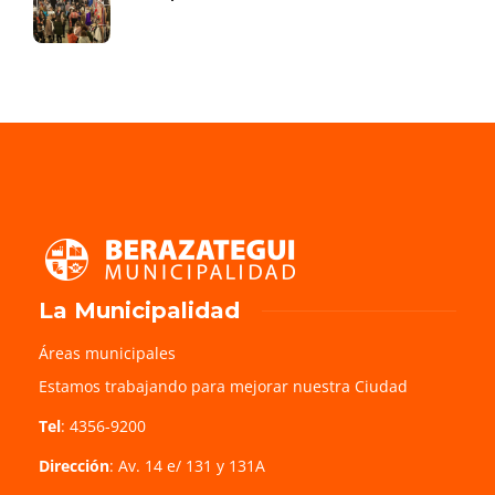
La Municipalidad
Áreas municipales
Estamos trabajando para mejorar nuestra Ciudad
Tel
: 4356-9200
Dirección
: Av. 14 e/ 131 y 131A