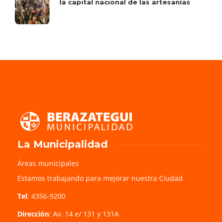
la capital nacional de las artesanías
La Municipalidad
Áreas municipales
Estamos trabajando para mejorar nuestra Ciudad
Tel
: 4356-9200
Dirección
: Av. 14 e/ 131 y 131A