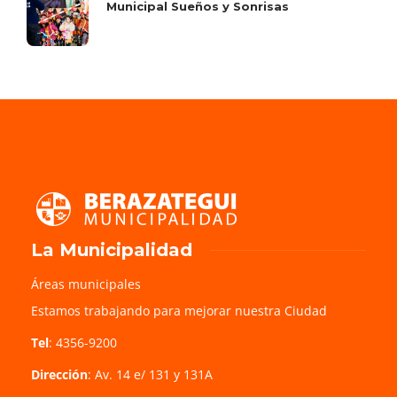
Municipal Sueños y Sonrisas
La Municipalidad
Áreas municipales
Estamos trabajando para mejorar nuestra Ciudad
Tel
: 4356-9200
Dirección
: Av. 14 e/ 131 y 131A