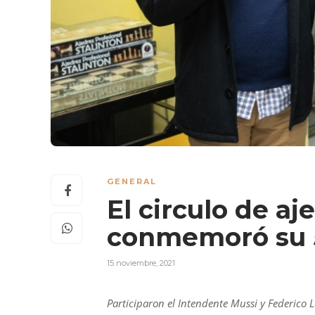
GENERAL
El circulo de a
conmemoró su 5
15 noviembre, 2021
Participaron
el
Intendente Mussi y Federico 