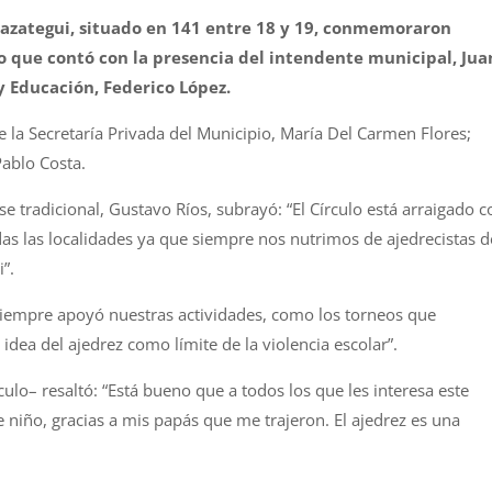
azategui
, situado en 141 entre 18 y 19, conmemoraron
to que contó con la presencia del intendente municipal, Jua
 y Educación, Federico López.
la Secretaría Privada del Municipio, María Del Carmen Flores;
Pablo Costa.
e tradicional, Gustavo Ríos, subrayó: “
El
Círculo
está arraigado c
as las localidades ya que siempre nos nutrimos de ajedrecistas d
i
”.
 siempre apoyó nuestras actividades, como los torneos que
 idea del
ajedrez
como límite de la violencia escolar”.
culo
– resaltó: “Está bueno que a todos los que les interesa este
 niño, gracias a mis papás que me trajeron.
El
ajedrez
es una