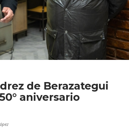
jedrez de Berazategui
0° aniversario
López