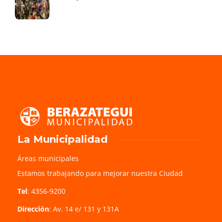
La Municipalidad
Áreas municipales
Estamos trabajando para mejorar nuestra Ciudad
Tel
: 4356-9200
Dirección
: Av. 14 e/ 131 y 131A