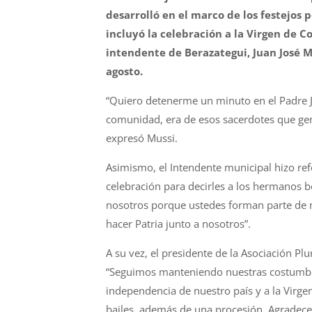
desarrolló en el marco de los festejos p
incluyó la celebración a la Virgen de C
intendente de Berazategui, Juan José Mu
agosto.
“Quiero detenerme un minuto en el Padre Jo
comunidad, era de esos sacerdotes que gen
expresó Mussi.
Asimismo, el Intendente municipal hizo refer
celebración para decirles a los hermanos 
nosotros porque ustedes forman parte de
hacer Patria junto a nosotros”.
A su vez, el presidente de la Asociación Pl
“Seguimos manteniendo nuestras costumbre
independencia de nuestro país y a la Virg
bailes, además de una procesión. Agradece