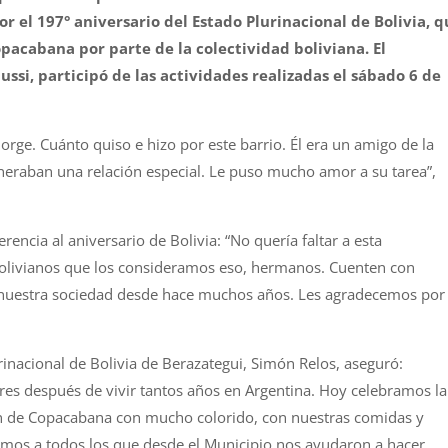
or el 197° aniversario del Estado Plurinacional de Bolivia, 
opacabana por parte de la colectividad boliviana. El
ssi, participó de las actividades realizadas el sábado 6 de
rge. Cuánto quiso e hizo por este barrio. Él era un amigo de la
eraban una relación especial. Le puso mucho amor a su tarea”,
encia al aniversario de Bolivia: “No quería faltar a esta
bolivianos que los consideramos eso, hermanos. Cuenten con
 nuestra sociedad desde hace muchos años. Les agradecemos por
urinacional de Bolivia de Berazategui, Simón Relos, aseguró:
s después de vivir tantos años en Argentina. Hoy celebramos la
en de Copacabana con mucho colorido, con nuestras comidas y
mos a todos los que desde el Municipio nos ayudaron a hacer