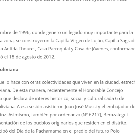
viembre de 1996, donde generó un legado muy importante para la
 zona, se construyeron la Capilla Virgen de Luján, Capilla Sagra
a Antida Thouret, Casa Parroquial y Casa de Jóvenes, conforman
ió el 18 de agosto de 2012.
boliviana
ue lo hace con otras colectividades que viven en la ciudad, estrec
iviana. De esta manera, recientemente el Honorable Concejo
ue declara de interés histórico, social y cultural cada 6 de
liviana. A esa sesión asistieron Juan José Mussi y el embajador d
Sainz. Asimismo, también por ordenanza (N° 6217), Berazategui
tación de los pueblos originarios que residen en el distrito.
icipó del Día de la Pachamama en el predio del futuro Polo